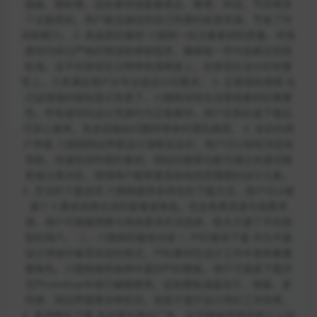
插画、图标等。这些素材涵盖着商业、教育、科技、节庆等多
个主题类别，用户能迅速找到自己所需的各类资源，节省了时
间和精力。 2. 高品质的素材 六图网一向注重素材的质量，所有
素材均经过严格的筛选和审核程序，确保每一件作品都达到高
标准。这不仅体现在分辨率和清晰度上，也体现在设计的完整
性上，力求满足用户对专业级设计的需求。 3. 正版授权保障 在
日益增强的版权意识背景下，六图网深知合法使用素材的重要
性。所有提供的设计资源均为正版素材，用户在购买或下载后
可安心使用，免去因版权问题所带来的潜在麻烦。 4. 友好的用
户界面 六图网网站界面设计清晰且友好，用户可以轻松浏览和
导航，快速找到所需的素材。网站的搜索功能可通过关键词搜
索或分类浏览，使得用户能够更高效地找到理想的设计元素。
5. 灵活的下载选项 六图网提供多样化的下载方式，用户可以根
据个人需求选择合适的套餐或单品。包含免费资源与收费资
源，用户可根据预算与具体需求灵活选择，极大方便了不同类
型的用户。 二、六图网的服务内容 1. PSD素材下载 作为平面
设计领域中备受欢迎的格式，PSD素材在设计工作中发挥着重
要角色。六图网提供各种丰富的PSD模板，用户可直接下载并
在Photoshop中进行编辑使用。这些模板涵盖名片、海报、宣
传册、网站界面等多种形式，有助于提升设计师的工作效率。
2. 高清图片下载 无论是在商业广告、社交媒体营销还是个人创