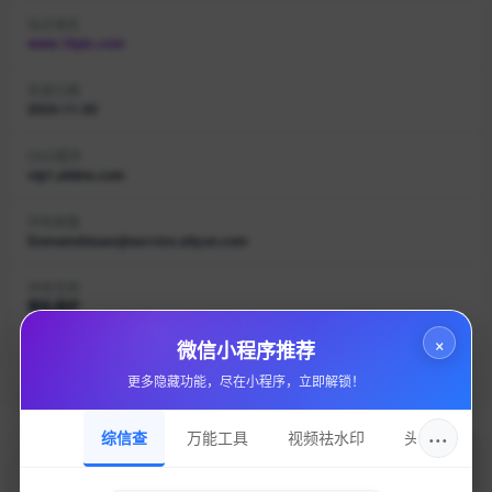
站点域名
www.16pic.com
收录日期
2024-11-30
DNS服务
vip1.alidns.com
持有邮箱
DomainAbuse@service.aliyun.com
持有名称
隐私保护
×
微信小程序推荐
域名注册
Alibaba Cloud Computing (Beijing) Co., Ltd.
更多隐藏功能，尽在小程序，立即解锁！
···
综信查
万能工具
视频祛水印
头像圈
加入的好处