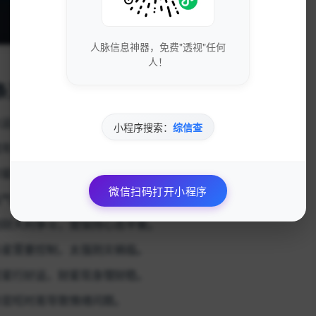
人脉信息神器，免费"透视"任何
人！
条）
运遇生助喜，遇冲克则防危。
小程序搜索：
综信查
年得财要谨慎，得官易得贵人助。
星助力开财路，伤官多则起波澜。
微信扫码打开小程序
气和身旺相合，冲破多需防灾难。
财大利争斗，需保持心态平衡。
星需要控制，太强则灾祸临。
星行好运，财星现身理财稳。
官旺时易导致情绪问题。