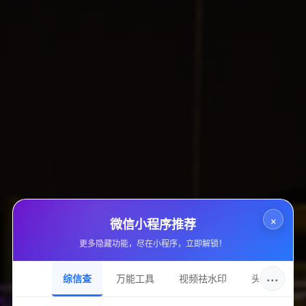
游戏辅助
站点域名
6678888.cn
收录日期
2024-11-23
DNS服务
ns1.alidns.com
持有邮箱
dnfxhz@163.com
持有名称
刘业健
×
微信小程序推荐
域名注册
更多隐藏功能，尽在小程序，立即解锁！
成都西维数码科技有限公司
···
综信查
万能工具
视频祛水印
头像圈
加入的好处