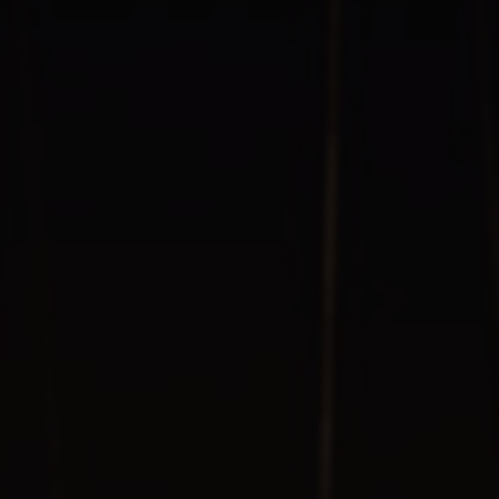
0
本月点击
140
累计点击
站点星级
详细信息
收录ID
#475
所属分类