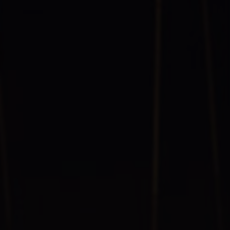
以加深理解、团队合作和竞争。然而，如果游戏被黑科技和作
弊行为所侵害，那么它将失去其原始意义，成为毫无意义的竞
技活动。 因此，我们应该倡导健康游戏理念，坚决反对黑科技
和作弊行为。只有通过公平竞技、合作互助的方式，我们才能
更好地享受游戏的乐趣和意义。永劫无间辅助网的出现，不仅
是技术的进步，更是价值观的选择。我们应该拒绝黑科技，坚
守游戏的原则，共同打造一个健康、公平的游戏环境。
收录于 2024-11-23
游戏辅助
6678888.cn
访问网站
点赞
[0]
分享
网站数据统计
0
今日点击