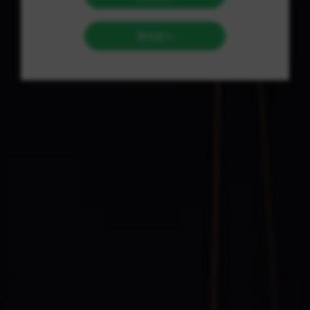
辅助等黑科技开始受到越来越多玩家的重视。这些辅助技术不
仅使玩家能够在游戏中实现自动瞄准和透视功能，还大大提高
了他们的游戏表现。 人物加速是另一项备受瞩目的黑科技，通
过它，玩家可以在游戏中实现快速移动的效果。这种技术可以
帮助玩家更迅速地穿越地图，躲避敌人的攻击，从而更容易取
得胜利。然而，值得注意的是，人物加速技术的使用可能会破
坏游戏平衡，给其他玩家造成不公平感。 游戏运营方和玩家们
都在寻求解决黑科技问题的方法。一些游戏运营方通过更新游
戏防作弊系统和加强监管来遏制黑科技的使用，但效果并不明
显。相反，一些玩家认为黑科技是提升游戏水平的手段，应该
被允许。这种观点的分歧导致了游戏社区内的不和谐和争议。
在这一现状下，永劫无间辅助网的出现为许多玩家提供了新的
选择。这个网站为玩家提供了各种辅助工具和教程，帮助他们
更好地利用黑科技提升游戏技能。同时，永劫无间辅助网也成
为了一个交流平台，玩家可以分享经验和技术，共同提高游戏
水平。 然而，永劫无间辅助网的出现也引发了一些质疑和争
议。一些玩家认为通过黑科技提升游戏水平是不道德的，会破
坏游戏的公平性和竞技环境。他们认为，游戏应该是一个公平
竞技的场所，不应该让黑科技成为取胜的关键。 面对这样的争
议，我们必须重新审视游戏的意义和核心价值。游戏不仅是一
种娱乐方式，更是一种文化和社交的体验。在游戏中，玩家可