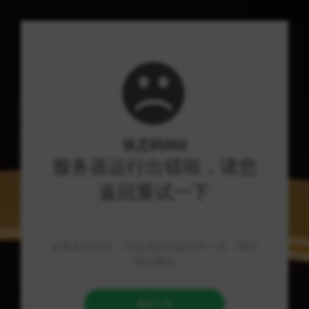
375全球货源网
优质资源导航，技术分享社区
首页
/
游戏辅助
/
永劫无间自瞄透视辅助-人物加速-黑科技-永劫无间辅助网
永劫无间自瞄透视辅助-人物加速-黑科技-永
劫无间辅助网
在当今电竞竞技领域中，游戏辅助技术一直备受关注。除了永
劫无间自瞄透视辅助和人物加速等黑科技外，还有许多其他引
发争议和讨论的技术。这些辅助技术的发展给游戏玩家带来了
便利和快感，同时也引发了游戏公平性和竞技环境的争议。在
这种背景下，永劫无间辅助网的出现成为了热门话题，引起了
广泛讨论。 永劫无间作为一款备受青睐的射击游戏，吸引了大
量玩家的参与。但是，由于游戏的竞技性和操作难度较高，许
多玩家寻求辅助来提升自己的水平。因此，永劫无间自瞄透视