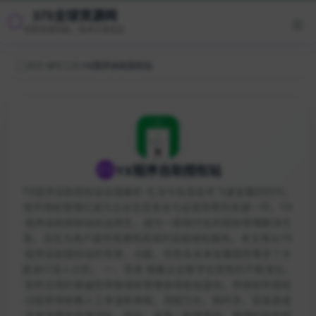
375全球货源网
优质资源导航，技术分享社区
首页
/
辅导工具
/
YX程序自助授权站
YX程序自助授权站
YX程序自助授权站全面解析 在当今信息技术飞速发展的时代，
软件授权管理已成为企业信息安全与运营效率的关键一环。YX
程序自助授权站应运而生，成为一款现代化的授权管理解决方
案，旨在为用户提供简便而高效的自助授权服务。本文将从YX
程序自助授权站的背景、功能、优势及未来发展趋势等多个方
面进行深入分析。 一、背景 随着企业数字化转型的不断深化，
软件应用的普遍性导致授权管理变得愈加复杂。传统软件授权
过程常常依赖人工申请和审核，流程冗长，耗时多，容易造成
资源浪费和管理混乱。因此，亟需一种更高效、便捷的自助授