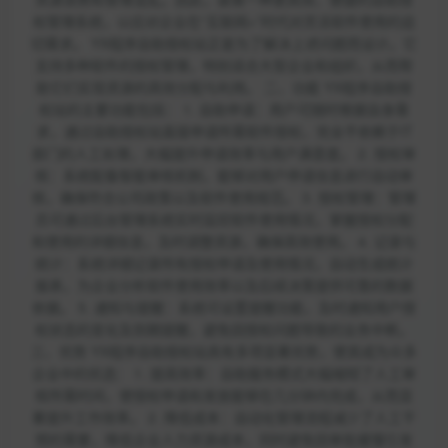
权管理系统，以应对企业在“互联网+”时代对灵活软件使用的迫
切需求。 YX程序自助授权站正是为了解决上述问题而设计。它
支持多种软件的授权管理，特别适合大型企业和组织，从而帮
助它们实现资源的高效分配与利用。 二、功能 YX程序自助授
权站的主要功能包括： 1. 自助申请：用户可随时根据自身需
求，通过自助授权站直接申请所需软件授权，完全不依赖于IT
部门的人工处理，大幅提升申请效率与用户满意度。 2. 授权审
核：系统配备智能审核机制，能够对用户申请信息进行自动审
核，确保符合公司政策以及软件使用规范。 3. 授权管理：管理
员可通过后台管理系统实时监控软件使用情况，掌握授权分配
和使用的详细信息，及时调整资源，确保高效使用。 4. 记录与
统计：系统详细记录所有授权申请及使用情况，自动生成统计
报表，为企业分析软件使用效率以及后续决策提供可靠的数据
依据。 5. 通知与提醒：系统可设置提醒功能，及时通知用户授
权状态的变化及到期提醒，避免因授权问题导致的业务中断。
三、优势 YX程序自助授权站具有多项显著优势，使其成为众多
企业中的优选： 1. 提高效率：自助服务模式大幅缩短了人工审
核所需时间，使授权申请和发放能够在几分钟内完成，从而显
著提升工作效率。 2. 降低成本：自动化管理流程减少了人工干
预的需要，降低企业人力资源成本，同时避免因审批缓慢引发