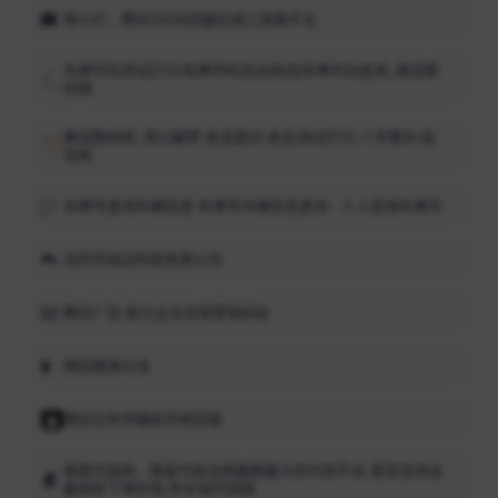
帮小忙，腾讯QQ浏览器在线工具箱平台
车牌号码测试打分|车牌号码吉凶测试|车牌号码查询_佛滔算
命网
佛滔算命网_周公解梦,姓名配对,姓名测试打分,八字算命,起
名网
车牌号查询车辆信息-车牌号车辆信息查询 - 人人查询车牌号
深圳市烧迈科技有限公司
腾讯广告-助力企业实现营销目标
微信精准引流
微信文件传输助手网页版
素颜代挂网 - 我爱代挂全网最稳最大的代挂平台,首发支持设
备锁和下单秒挂,秒补挂代挂网