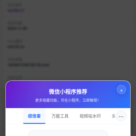
站点域名
sq.4du.cn
收录日期
2024-11-30
DNS服务
ns2.22.cn
持有邮箱
18258210367@139.com
持有名称
郭荣家
×
微信小程序推荐
域名注册
更多隐藏功能，尽在小程序，立即解锁！
浙江贰贰网络有限公司
···
综信查
万能工具
视频祛水印
头像圈
加入的好处